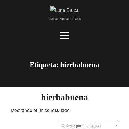
Skip
to
content
Rutinas Hechas Rituales
Etiqueta:
hierbabuena
hierbabuena
Mostrando el único resultado