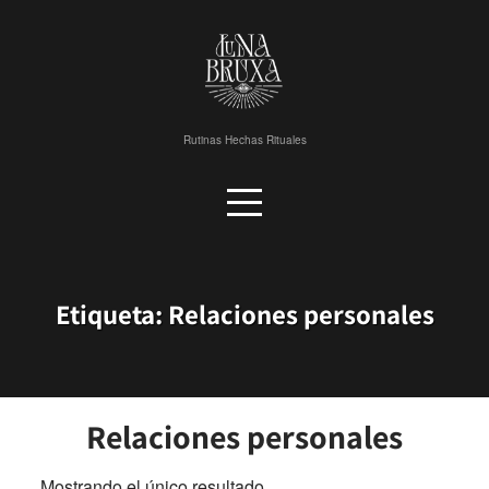
Skip
to
content
Rutinas Hechas Rituales
Etiqueta:
Relaciones personales
Relaciones personales
Mostrando el único resultado