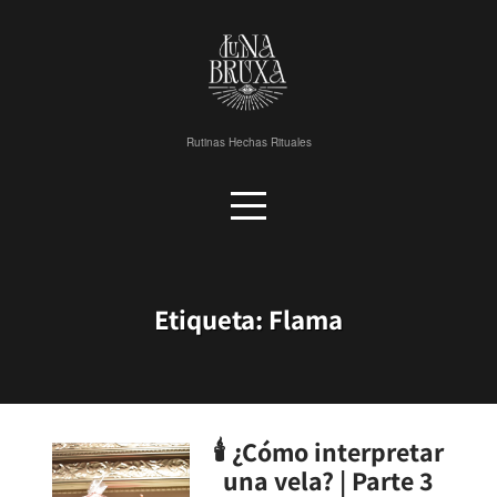
Skip
to
content
Rutinas Hechas Rituales
Etiqueta:
Flama
🕯 ¿Cómo interpretar
una vela? | Parte 3