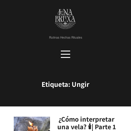
Skip
to
content
Rutinas Hechas Rituales
Etiqueta:
Ungir
¿Cómo interpretar
una vela? 🕯| Parte 1