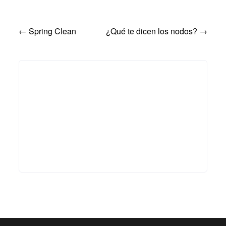
Post
←
Spring Clean
¿Qué te dicen los nodos?
→
navigation