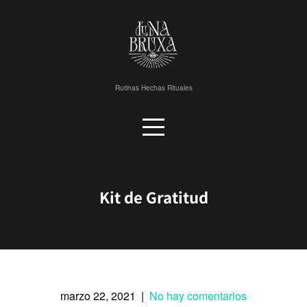
Skip
to
content
Rutinas Hechas Rituales
Kit de Gratitud
marzo 22, 2021
|
No hay comentarios