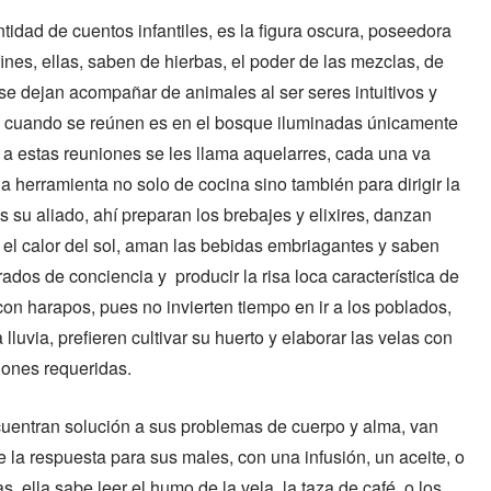
tidad de cuentos infantiles, es la figura oscura, poseedora
fines, ellas, saben de hierbas, el poder de las mezclas, de
 se dejan acompañar de animales al ser seres intuitivos y
z en cuando se reúnen es en el bosque iluminadas únicamente
s, a estas reuniones se les llama aquelarres, cada una va
 herramienta no solo de cocina sino también para dirigir la
s su aliado, ahí preparan los brebajes y elixires, danzan
 el calor del sol, aman las bebidas embriagantes y saben
ados de conciencia y producir la risa loca característica de
con harapos, pues no invierten tiempo en ir a los poblados,
lluvia, prefieren cultivar su huerto y elaborar las velas con
iones requeridas.
uentran solución a sus problemas de cuerpo y alma, van
 la respuesta para sus males, con una infusión, un aceite, o
 ella sabe leer el humo de la vela, la taza de café, o los