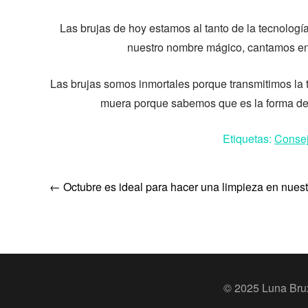
Las brujas de hoy estamos al tanto de la tecnolog
nuestro nombre mágico, cantamos en 
Las brujas somos inmortales porque transmitimos la 
muera porque sabemos que es la forma de 
Etiquetas:
Conse
Post
←
Octubre es ideal para hacer una limpieza en nuest
navigation
© 2025 Luna Bru