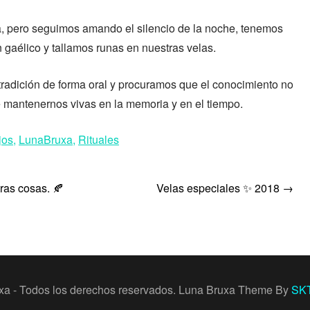
ía, pero seguimos amando el silencio de la noche, tenemos
gaélico y tallamos runas en nuestras velas.
tradición de forma oral y procuramos que el conocimiento no
mantenernos vivas en la memoria y en el tiempo.
jos
,
LunaBruxa
,
Rituales
ras cosas. 🍂
Velas especiales ✨ 2018
→
xa - Todos los derechos reservados. Luna Bruxa Theme By
SKT