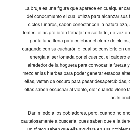
La bruja es una figura que aparece en cualquier can
del conocimiento el cual utiliza para alcanzar sus 
ciclos lunares, saben conectar con la naturaleza,
leales; ellas prefieren trabajar en solitario, de ve
por la luna llena para celebrar el cierre de ciclo
cargando con su cucharón el cual se convierte en una
energía al ser tomada por el cuenco, el caldero e
alrededor de la hoguera para convocar la fuerza y
mezclar las hierbas para poder generar estados alter
ellas, visten de oscuro para pasar desapercibidas, 
ellas saben escuchar al viento, oler cuando viene la 
las intenc
Dan miedo a los pobladores, pero, cuando no enc
cautelosamente a buscarla, pues saben que ella tiene
un tónico saben que ella ayudara en sus problemas,