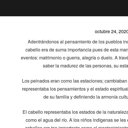
octubre 24, 202
Adentrándonos al pensamiento de los pueblos ind
cabello era de suma importancia pues de esta mane
eventos: matrimonio o guerra, alegría o duelo. A trav
saber la madurez de las personas, su esta
Los peinados eran como las estaciones; cambiaban e
representaba los pensamientos y el estado espiritual 
de su familia y definiendo la armonía cult
El cabello representaba los estados de la naturalez
como el agua del río. A los niños indígenas se les
cabellos era tan importante como el mantenimiento 