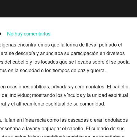
0
|
No hay comentarios
ígenas encontraremos que la forma de llevar peinado el
ra se describía y anunciaba su participación en diversos
és del cabello y los tocados que se llevaba sobre él se podía
tus en la sociedad o los tiempos de paz y guerra.
n ocasiones públicas, privadas y ceremoniales. El cabello
del individuo; mostrando los vínculos y la unidad espiritual
ural y el alineamiento espiritual de su comunidad.
a, fluían en línea recta como las cascadas o eran ondulados
 enseñaba a lavar y enjuagar el cabello. El cuidado de sus
de su salud física y espiritual; también se les enseñaba a