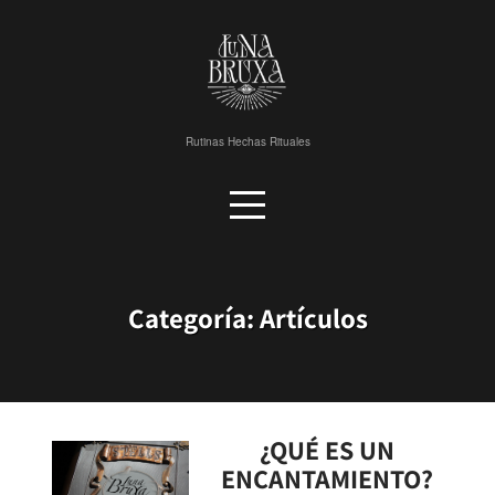
Skip
to
content
Rutinas Hechas Rituales
Categoría:
Artículos
¿QUÉ ES UN
ENCANTAMIENTO?