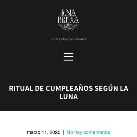
Skip
to
content
Rutinas Hechas Rituales
RITUAL DE CUMPLEAÑOS SEGÚN LA
LUNA
marzo 11, 2020
|
No hay comentarios