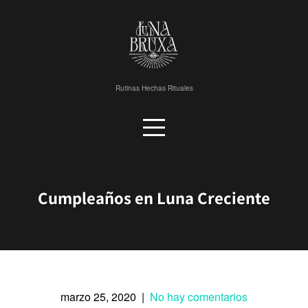
Skip
to
content
Rutinas Hechas Rituales
Cumpleaños en Luna Creciente
marzo 25, 2020
|
No hay comentarios